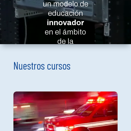
un modelo de
educación
innovador
en el ámbito
de la
seguridad,
proporcionan
Nuestros cursos
do
formación
de calidad
,
asegurando
flexibilidad,
autonomía y
eficiencia
en